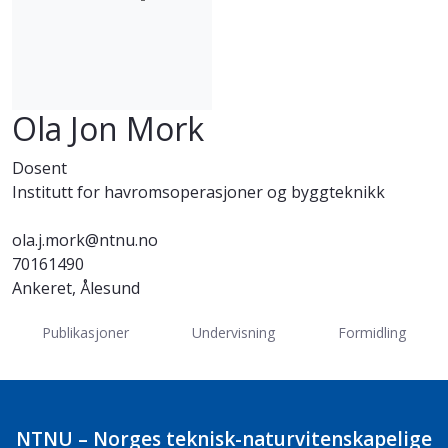
Ola Jon Mork
Dosent
Institutt for havromsoperasjoner og byggteknikk
ola.j.mork@ntnu.no
70161490
Ankeret, Ålesund
Publikasjoner
Undervisning
Formidling
NTNU – Norges teknisk-naturvitenskapelige