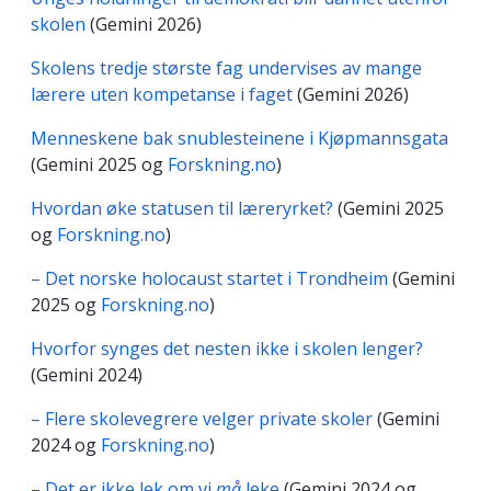
skolen
(Gemini 2026)
Skolens tredje største fag undervises av mange
lærere uten kompetanse i faget
(Gemini 2026)
Menneskene bak snublesteinene i Kjøpmannsgata
(Gemini 2025 og
Forskning.no
)
Hvordan øke statusen til læreryrket?
(Gemini 2025
og
Forskning.no
)
– Det norske holocaust startet i Trondheim
(Gemini
2025 og
Forskning.no
)
Hvorfor synges det nesten ikke i skolen lenger?
(Gemini 2024)
– Flere skolevegrere velger private skoler
(Gemini
2024 og
Forskning.no
)
– Det er ikke lek om vi
må
leke
(Gemini 2024 og