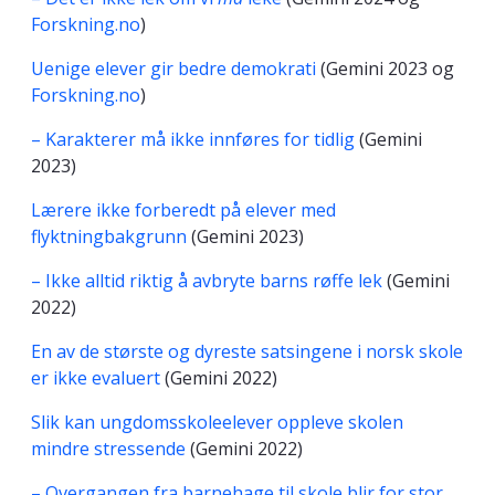
Forskning.no
)
Uenige elever gir bedre demokrati
(Gemini 2023 og
Forskning.no
)
– Karakterer må ikke innføres for tidlig
(Gemini
2023)
Lærere ikke forberedt på elever med
flyktningbakgrunn
(Gemini 2023)
– Ikke alltid riktig å avbryte barns røffe lek
(Gemini
2022)
En av de største og dyreste satsingene i norsk skole
er ikke evaluert
(Gemini 2022)
Slik kan ungdomsskoleelever oppleve skolen
mindre stressende
(Gemini 2022)
– Overgangen fra barnehage til skole blir for stor