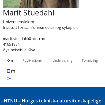
Marit Stuedahl
Universitetslektor
Institutt for samfunnsmedisin og sykepleie
marit.stuedahl@ntnu.no
41651851
Øya helsehus, Øya
Om
Publikasjoner
Undervisning
Formidling
Om
CV
NTNU – Norges teknisk-naturvitenskapelige