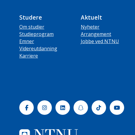
Studere
Aktuelt
Om studier
Nyheter
Studieprogram
Arrangement
Emner
Jobbe ved NTNU
Videreutdanning
Karriere
Facebook
Instagram
Linkedin
Snapchat
Tiktok
Yout