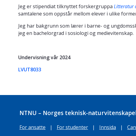
Jeg er stipendiat tilknyttet forskergruppa
Litteratur
samtalene som oppstår mellom elever i ulike former
Jeg har bakgrunn som lærer i barne- og ungdomsskol
jeg en bachelorgrad i sosiologi og medievitenskap.
Undervisning vår 2024
LVUT8033
NTNU – Norges teknisk-naturvitenskapel
For ansatte
|
For studenter
|
Innsida
|
Can