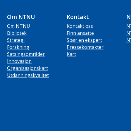
Om NTNU
Kontakt
N
Om NTNU
Kontakt oss
N
Bibliotek
Finn ansatte
N
Strategi
Spør en ekspert
N
Forskning
Pressekontakter
Satsingsområder
Kart
Innovasjon
Organisasjonskart
Utdanningskvalitet
ube