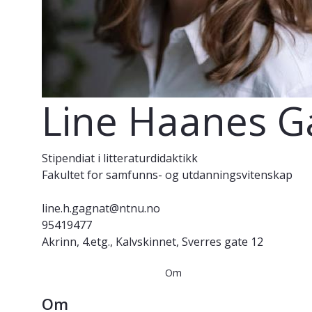
Line Haanes G
Stipendiat i litteraturdidaktikk
Fakultet for samfunns- og utdanningsvitenskap
line.h.gagnat@ntnu.no
95419477
Akrinn, 4.etg., Kalvskinnet, Sverres gate 12
Om
Om