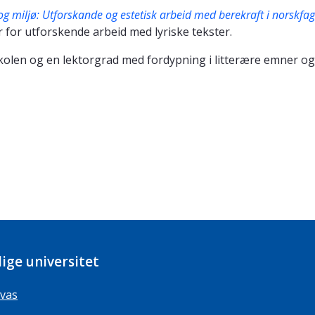
 og miljø: Utforskande og estetisk arbeid med berekraft i norskfa
 for utforskende arbeid med lyriske tekster.
en og en lektorgrad med fordypning i litterære emner og ma
ige universitet
vas