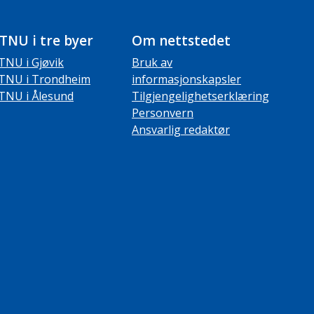
TNU i tre byer
Om nettstedet
TNU i Gjøvik
Bruk av
TNU i Trondheim
informasjonskapsler
TNU i Ålesund
Tilgjengelighetserklæring
Personvern
Ansvarlig redaktør