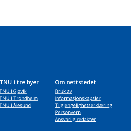
TNU i tre byer
Om nettstedet
TNU i Gjøvik
Bruk av
TNU i Trondheim
informasjonskapsler
TNU i Ålesund
Tilgjengelighetserklæring
Personvern
Ansvarlig redaktør