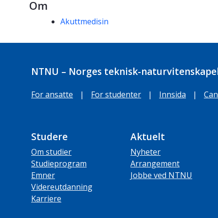
Om
Kompetanseord
Akuttmedisin
NTNU – Norges teknisk-naturvitenskapel
For ansatte
|
For studenter
|
Innsida
|
Can
Studere
Aktuelt
Om studier
Nyheter
Studieprogram
Arrangement
Emner
Jobbe ved NTNU
Videreutdanning
Karriere