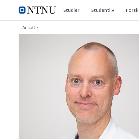
Studier
Studentliv
Forsk
ntnu.no
NTNU Hjemmeside
Ansatte
Lars Petter Bjørnsen