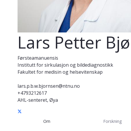
Lars Petter Bj
Førsteamanuensis
Institutt for sirkulasjon og bildediagnostikk
Fakultet for medisin og helsevitenskap
lars.p.b.w.bjornsen@ntnu.no
+4793212617
AHL-senteret, Øya
Om
Forskning