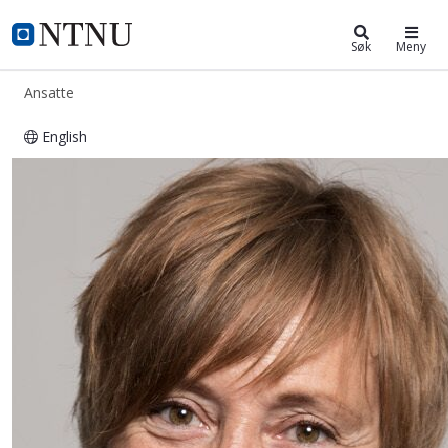
ntnu.no
NTNU Hjemmeside
Søk
Meny
Ansatte
English
Kristin Melum Eide