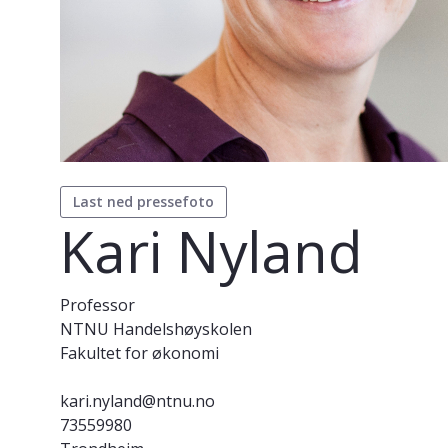
Last ned pressefoto
Kari Nyland
Professor
NTNU Handelshøyskolen
Fakultet for økonomi
kari.nyland@ntnu.no
73559980