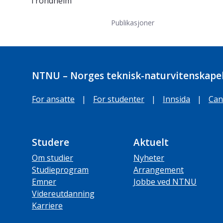
Trondheim
Publikasjoner
NTNU – Norges teknisk-naturvitenskapel
For ansatte
|
For studenter
|
Innsida
|
Can
Studere
Aktuelt
Om studier
Nyheter
Studieprogram
Arrangement
Emner
Jobbe ved NTNU
Videreutdanning
Karriere