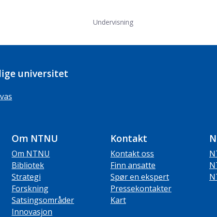
Undervisning
ige universitet
vas
Om NTNU
Kontakt
N
Om NTNU
Kontakt oss
N
Bibliotek
Finn ansatte
N
Strategi
Spør en ekspert
N
Forskning
Pressekontakter
Satsingsområder
Kart
Innovasjon