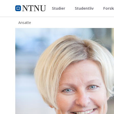
Studier
Studentliv
Forsk
ntnu.no
NTNU Hjemmeside
Ansatte
Kari Nyland