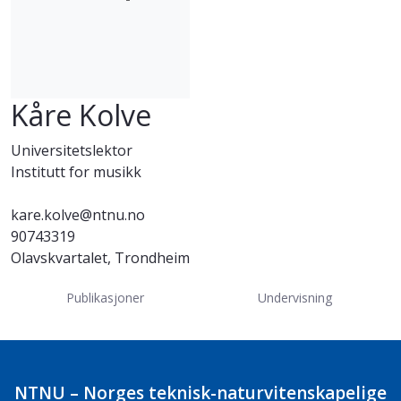
Kåre Kolve
Universitetslektor
Institutt for musikk
kare.kolve@ntnu.no
90743319
Olavskvartalet, Trondheim
Publikasjoner
Undervisning
NTNU – Norges teknisk-naturvitenskapelige