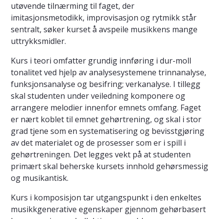
utøvende tilnærming til faget, der
imitasjonsmetodikk, improvisasjon og rytmikk står
sentralt, søker kurset å avspeile musikkens mange
uttrykksmidler.
Kurs i teori omfatter grundig innføring i dur-moll
tonalitet ved hjelp av analysesystemene trinnanalyse,
funksjonsanalyse og besifring; verkanalyse. I tillegg
skal studenten under veiledning komponere og
arrangere melodier innenfor emnets omfang. Faget
er nært koblet til emnet gehørtrening, og skal i stor
grad tjene som en systematisering og bevisstgjøring
av det materialet og de prosesser som er i spill i
gehørtreningen. Det legges vekt på at studenten
primært skal beherske kursets innhold gehørsmessig
og musikantisk.
Kurs i komposisjon tar utgangspunkt i den enkeltes
musikkgenerative egenskaper gjennom gehørbasert