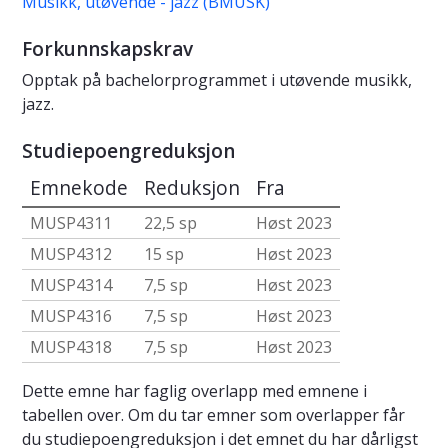
Musikk, utøvende - jazz (BMUSK)
Forkunnskapskrav
Opptak på bachelorprogrammet i utøvende musikk,
jazz.
Studiepoengreduksjon
Emnekode
Reduksjon
Fra
MUSP4311
22,5 sp
Høst 2023
MUSP4312
15 sp
Høst 2023
MUSP4314
7,5 sp
Høst 2023
MUSP4316
7,5 sp
Høst 2023
MUSP4318
7,5 sp
Høst 2023
Dette emne har faglig overlapp med emnene i
tabellen over. Om du tar emner som overlapper får
du studiepoengreduksjon i det emnet du har dårligst