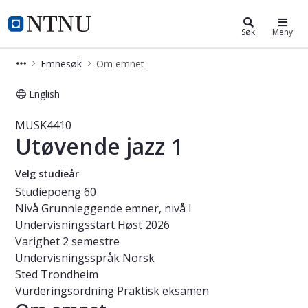
Studier
NTNU Hjemmeside
Søk
Meny
Emnesøk
Om emnet
English
Emne - Utøvende jazz 1 - MUSK4410
MUSK4410
Utøvende jazz 1
Velg studieår
Studiepoeng
60
Nivå
Grunnleggende emner, nivå I
Undervisningsstart
Høst 2026
Varighet
2 semestre
Undervisningsspråk
Norsk
Sted
Trondheim
Vurderingsordning
Praktisk eksamen