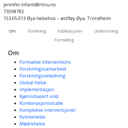
jennifer.infanti@ntnu.no
73598782
153.05.013 Øya helsehus – østfløy Øya, Trondheim
Om
Forskning
Publikasjoner
Undervisning
Formidling
Om
Kompetanseord
Formative interventions
Forskningssamarbeid
Forskningsveiledning
Global Helse
Implementasjon
Kjønnsbasert vold
Kombinasjonsstudie
Komplekse intervensjoner
Kvinnehelse
Mødrehelse