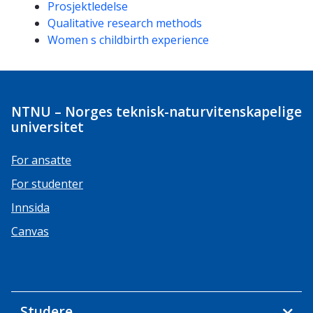
Prosjektledelse
Qualitative research methods
Women s childbirth experience
NTNU – Norges teknisk-naturvitenskapelige
universitet
For ansatte
For studenter
Innsida
Canvas
Studere