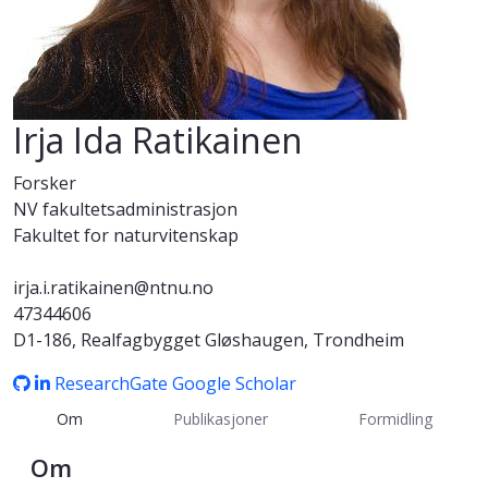
Irja Ida Ratikainen
Forsker
NV fakultetsadministrasjon
Fakultet for naturvitenskap
irja.i.ratikainen@ntnu.no
47344606
D1-186, Realfagbygget Gløshaugen, Trondheim
ResearchGate
Google Scholar
Om
Publikasjoner
Formidling
Om