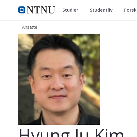
Studier
Studentliv
Forsk
ntnu.no
NTNU Hjemmeside
Ansatte
Hyung Ju Kim
Hyung Ju Kim