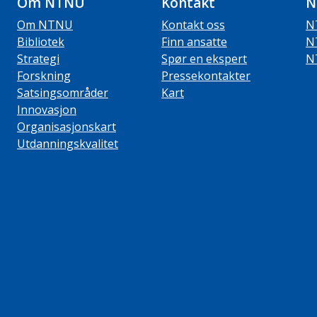
Om NTNU
Kontakt
N
Om NTNU
Kontakt oss
N
Bibliotek
Finn ansatte
N
Strategi
Spør en ekspert
N
Forskning
Pressekontakter
Satsingsområder
Kart
Innovasjon
Organisasjonskart
Utdanningskvalitet
ube