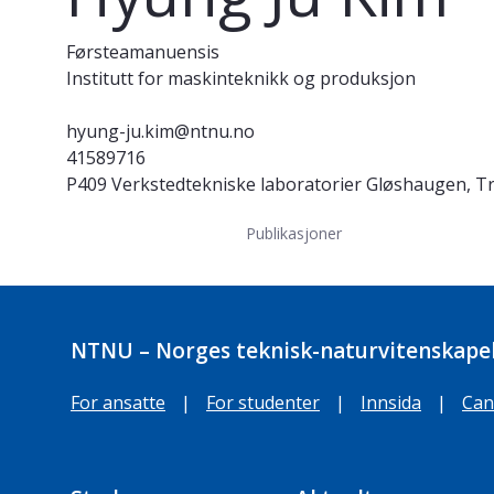
Førsteamanuensis
Institutt for maskinteknikk og produksjon
hyung-ju.kim@ntnu.no
41589716
P409 Verkstedtekniske laboratorier Gløshaugen, 
Publikasjoner
NTNU – Norges teknisk-naturvitenskapel
For ansatte
|
For studenter
|
Innsida
|
Can