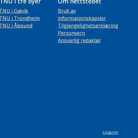
TNU i tre byer
Om nettstedet
TNU i Gjøvik
Bruk av
TNU i Trondheim
informasjonskapsler
TNU i Ålesund
Tilgjengelighetserklæring
Personvern
Ansvarlig redaktør
Logg inn