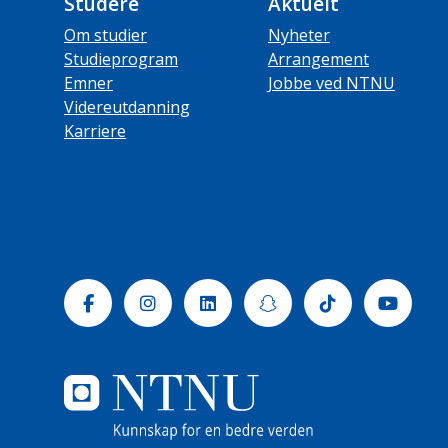
Studere
Aktuelt
Om studier
Nyheter
Studieprogram
Arrangement
Emner
Jobbe ved NTNU
Videreutdanning
Karriere
Facebook
Instagram
Linkedin
Snapchat
Tiktok
Yout