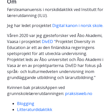
Om
Førsteamanuensis i norskdidaktikk ved Institutt for
lærerutdanning (ILU).
Jeg har ledet prosjektet
Digital kanon i norsk skole.
Våren 2020 var jeg gjesteforsker ved Åbo Akademi,
Vaasa i prosjektet
DivED "
Projektet Diversity in
Education är ett av den finländska regeringens
spetsprojekt för att utveckla undervisning.
Projektet leds av Åbo universitet och Åbo Akademi i
Vasa är en av projektparterna. DivED har fokus på
språk- och kulturmedveten undervisning inom
grundläggande utbildning och lärarutbildning."
Kvinnen bak praksisAppen ved
grunnskolelærerutdanningen:
praksisweb.no
Kompetanseord
Blogging
Litteraturdidaktikk