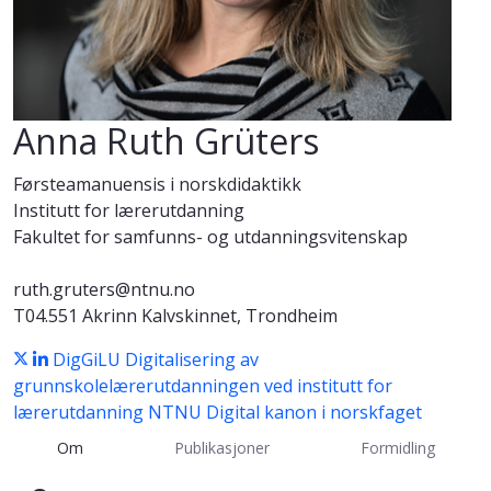
Anna Ruth Grüters
Førsteamanuensis i norskdidaktikk
Institutt for lærerutdanning
Fakultet for samfunns- og utdanningsvitenskap
ruth.gruters@ntnu.no
T04.551 Akrinn Kalvskinnet, Trondheim
DigGiLU Digitalisering av
grunnskolelærerutdanningen ved institutt for
lærerutdanning NTNU
Digital kanon i norskfaget
Om
Publikasjoner
Formidling