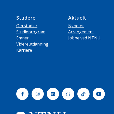
Studere
Aktuelt
Om studier
Nyheter
Studieprogram
Arrangement
Emner
Jobbe ved NTNU
Videreutdanning
Karriere
Facebook
Instagram
Linkedin
Snapchat
Tiktok
Yout