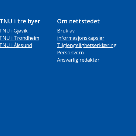
TNU i tre byer
Om nettstedet
TNU i Gjøvik
Bruk av
TNU i Trondheim
informasjonskapsler
TNU i Ålesund
Tilgjengelighetserklæring
Personvern
Ansvarlig redaktør