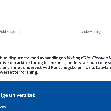
Publikasjoner
Undervisning
g hun disputerte med avhandlingen
Verk og vilkår. Christian N
skrive om arkitektur og billedkunst, underviser hun i da
n blant annet undervist ved Kunsthøgskolen i Oslo. Lauvl
 oversetterforening.
ige universitet
vas