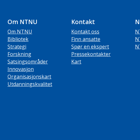
Om NTNU
Kontakt
N
Om NTNU
Kontakt oss
N
Bibliotek
Finn ansatte
N
Strategi
Spør en ekspert
N
Forskning
Pressekontakter
Satsingsområder
Kart
Innovasjon
Organisasjonskart
Utdanningskvalitet
ube