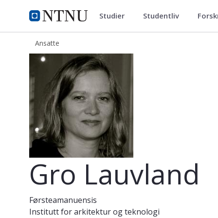
Studier
Studentliv
Forsk
ntnu.no
NTNU Hjemmeside
Ansatte
Gro Lauvland
Gro Lauvland
Førsteamanuensis
Institutt for arkitektur og teknologi