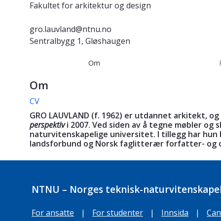
Fakultet for arkitektur og design
gro.lauvland@ntnu.no
Sentralbygg 1, Gløshaugen
Om
Om
CV
GRO LAUVLAND (f. 1962) er utdannet arkitekt, o
perspektiv
i 2007. Ved siden av å tegne møbler og 
naturvitenskapelige universitet. I tillegg har hu
landsforbund og Norsk faglitterær forfatter- og
NTNU – Norges teknisk-naturvitenskapel
For ansatte
|
For studenter
|
Innsida
|
Can