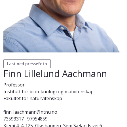
Last ned pressefoto
Finn Lillelund Aachmann
Professor
Institutt for bioteknologi og matvitenskap
Fakultet for naturvitenskap
finn.l.aachmann@ntnu.no
73593317
97954859
Kjemi 4, 4-125, Gløshaugen, Sem Sælands vei 6