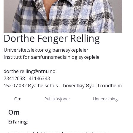
Dorthe Fenger Relling
Universitetslektor og barnesykepleier
Institutt for samfunnsmedisin og sykepleie
dorthe.relling@ntnu.no
73412638
41146343
152.07.032 Øya helsehus – hovedfløy Øya, Trondheim
Om
Publikasjoner
Undervisning
Om
Erfaring: