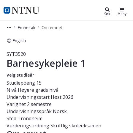
Studier
NTNU Hjemmeside
Søk
Meny
Emnesøk
Om emnet
English
Emne - Barnesykepleie 1 - SYT3520
SYT3520
Barnesykepleie 1
Velg studieår
Studiepoeng
15
Nivå
Høyere grads nivå
Undervisningsstart
Høst 2026
Varighet
2 semestre
Undervisningsspråk
Norsk
Sted
Trondheim
Vurderingsordning
Skriftlig skoleeksamen