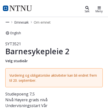
Studier
NTNU Hjemmeside
Søk
Meny
Emnesøk
Om emnet
English
Emne - Barnesykepleie 2 - SYT3521
SYT3521
Barnesykepleie 2
Velg studieår
Vurdering og obligatoriske aktiviteter kan bli endret frem
til 20. september.
Studiepoeng
7,5
Nivå
Høyere grads nivå
Undervisningsstart
Vår