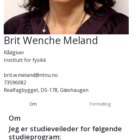
Brit Wenche Meland
Rådgiver
Institutt for fysikk
brit.w.meland@ntnu.no
73596082
Realfagbygget, D5-178, Gløshaugen
Om
Formidling
Om
Jeg er studieveileder for følgende
studieprogram: