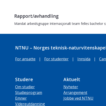
Rapport/avhandling
Mandat arbeidsgruppe Internasjonalt team felles bachelor s
NTNU – Norges teknisk-naturvitenskapel
For ansatte
|
For studenter
|
Innsida
|
Can
Studere
Aktuelt
Om studier
Nyheter
Studieprogram
Arrangement
Emner
Jobbe ved NTNU
Videreutdanning