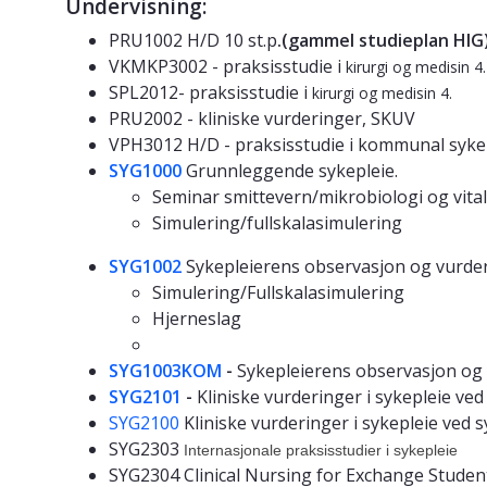
Undervisning:
PRU1002 H/D 10 st.p
.(gammel studieplan HIG
VKMKP3002 - praksisstudie i
kirurgi og medisin 
SPL2012- praksisstudie i
kirurgi og medisin 4.
PRU2002 - kliniske vurderinger, SKUV
VPH3012 H/D - praksisstudie i kommunal syke
SYG1000
Grunnleggende sykepleie.
Seminar smittevern/mikrobiologi og vita
Simulering/fullskalasimulering
SYG1002
Sykepleierens observasjon og vurder
Simulering/Fullskalasimulering
Hjerneslag
SYG1003KOM
-
Sykepleierens observasjon og 
SYG2101
-
Kliniske vurderinger i sykepleie ved
SYG2100
Kliniske vurderinger i sykepleie ved
SYG2303
Internasjonale praksisstudier i sykepleie
SYG2304 Clinical Nursing for Exchange Studen