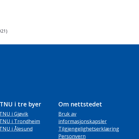
021)
TNU i tre byer
Om nettstedet
TNU i Gjøvik
Bruk av
TNU i Trondheim
informasjonskapsler
TNU i Ålesund
Tilgjengelighetserklæring
Personvern