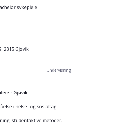
achelor sykepleie
2, 2815 Gjøvik
Undervisning
leie - Gjøvik
tåelse i helse- og sosialfag
isning; studentaktive metoder.