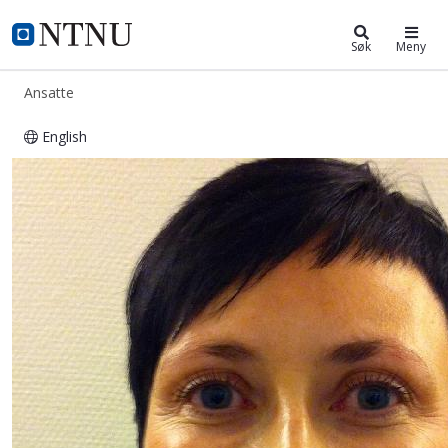
ntnu.no
NTNU Hjemmeside
Søk
Meny
Ansatte
English
Anne Marie Kjeka