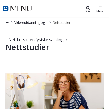
Videreutdanning og deltidsstudier
NTNU Hjemmeside
Søk
Meny
Videreutdanning og deltidsstudier
Nettstudier
Nettstudier - Videreutdanning
– Nettkurs uten fysiske samlinger
Nettstudier