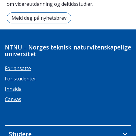
om videreutdanning og deltidsstudier.
Meld deg på nyhetsbrev
NTNU – Norges teknisk-naturvitenskapelige
universitet
For ansatte
For studenter
Innsida
Canvas
Studere