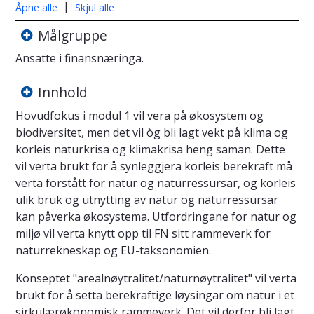
|
Åpne alle
Skjul alle
Målgruppe
Ansatte i finansnæringa.
Innhold
Hovudfokus i modul 1 vil vera på økosystem og
biodiversitet, men det vil òg bli lagt vekt på klima og
korleis naturkrisa og klimakrisa heng saman. Dette
vil verta brukt for å synleggjera korleis berekraft må
verta forstått for natur og naturressursar, og korleis
ulik bruk og utnytting av natur og naturressursar
kan påverka økosystema. Utfordringane for natur og
miljø vil verta knytt opp til FN sitt rammeverk for
naturrekneskap og EU-taksonomien.
Konseptet "arealnøytralitet/naturnøytralitet" vil verta
brukt for å setta berekraftige løysingar om natur i et
sirkulærøkonomisk rammeverk. Det vil derfor bli lagt