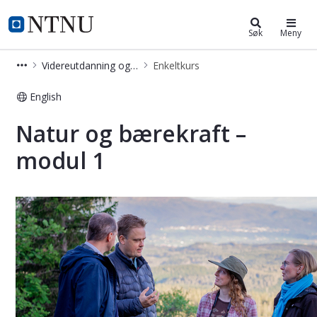
Videreutdanning og deltidsstudier
NTNU Hjemmeside
Søk
Meny
Videreutdanning og deltidsstudier
Enkeltkurs
English
Natur og bærekraft – modul 1 - Kurs
Natur og bærekraft –
modul 1