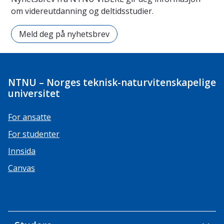
om videreutdanning og deltidsstudier.
Meld deg på nyhetsbrev
NTNU – Norges teknisk-naturvitenskapelige
universitet
For ansatte
For studenter
Innsida
Canvas