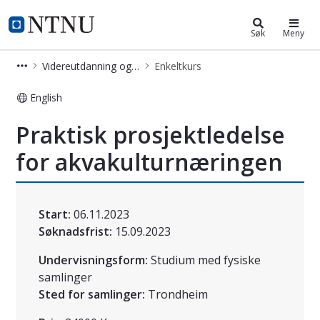
Videreutdanning og deltidsstudier
NTNU Hjemmeside
Søk
Meny
Videreutdanning og deltidsstudier
Enkeltkurs
English
Praktisk prosjektledelse for akvakul
Praktisk prosjektledelse
for akvakulturnæringen
Start:
06.11.2023
Søknadsfrist:
15.09.2023
Undervisningsform:
Studium med fysiske
samlinger
Sted for samlinger:
Trondheim