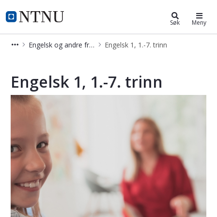
Videreutdanning og deltidsstudier
NTNU Hjemmeside
Søk
Meny
Engelsk og andre fremmedspråk
Engelsk 1, 1.-7. trinn
Engelsk 1, 1.-7. trinn - Videreutdann
Engelsk 1, 1.-7. trinn