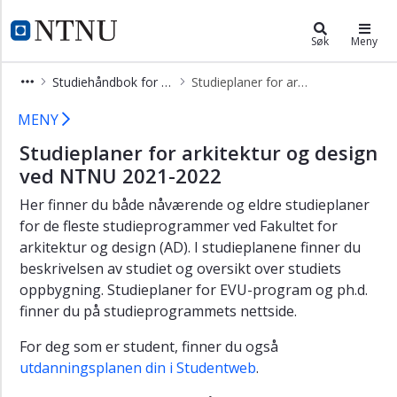
×
Studier
NTNU Hjemmeside
Søk
Meny
Søk
Studiehåndbok for arkitektur
Studieplaner for arkitektur 2021-2022
opptak
Studieplaner for arkitektur 2021-20
Emnesøk
MENY
Studiehåndbøker
Studieplaner for arkitektur og design
og
ved NTNU 2021-2022
studieplaner
Her finner du både nåværende og eldre studieplaner
Studieavgift
for de fleste studieprogrammer ved Fakultet for
arkitektur og design (AD). I studieplanene finner du
beskrivelsen av studiet og oversikt over studiets
oppbygning. Studieplaner for EVU-program og ph.d.
finner du på studieprogrammets nettside.
For deg som er student, finner du også
utdanningsplanen din i Studentweb
.