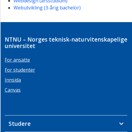
Webdesign (årsstudium)
Webutvikling (3-årig bachelor)
NTNU – Norges teknisk-naturvitenskapelige
universitet
For ansatte
For studenter
Innsida
Canvas
Studere