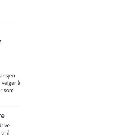
g
ansjen
 velger å
er som
re
drive
til å