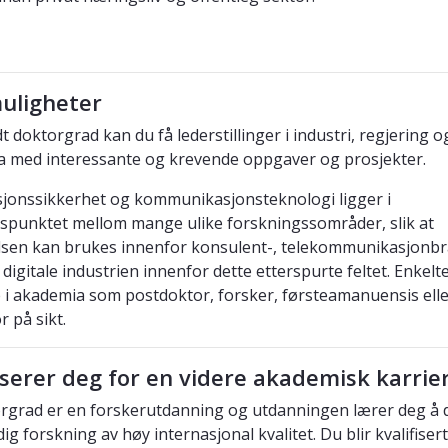
uligheter
dt doktorgrad
kan du få lederstillinger i industri, regjering o
 med interessante og krevende oppgaver og prosjekter.
jonssikkerhet og kommunikasjonsteknologi ligger i
spunktet mellom mange ulike forskningssområder, slik at
lsen kan brukes innenfor
konsulent-, telekommunikasjonbr
 digitale industrien innenfor dette etterspurte feltet.
Enkelte
e i akademia som postdoktor, forsker, førsteamanuensis ell
 på sikt.
iserer deg for en videre akademisk karrie
rgrad er en forskerutdanning og
utdanningen lærer deg å 
dig forskning av høy internasjonal kvalitet.
Du blir kvalifisert 