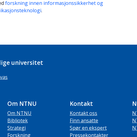
ed
forskning innen informasjonssikkerhet og
kasjonsteknologi
.
ige universitet
vas
Om NTNU
Kontakt
N
Om NTNU
Kontakt oss
N
Bibliotek
Finn ansatte
N
Strategi
Spør en ekspert
N
Forskning
Pressekontakter