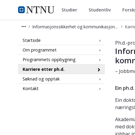
Studier
Studentliv
Forsk
Informasjonssikkerhet og komm
NTNU Hjemmeside
Informasjonssikkerhet og kommunikasjonsteknologi (PHISCT)
Karri
Jobbmuligheter – Informasjonssikke
Startside
Ph.d.-pr
Infor
Om programmet
komm
Programmets oppbygning
Karriere etter ph.d.
– Jobbmu
Søknad og opptak
Ein ph.d
Kontakt
Ein dokt
næringsl
Akademia
med dokt
jobbar i