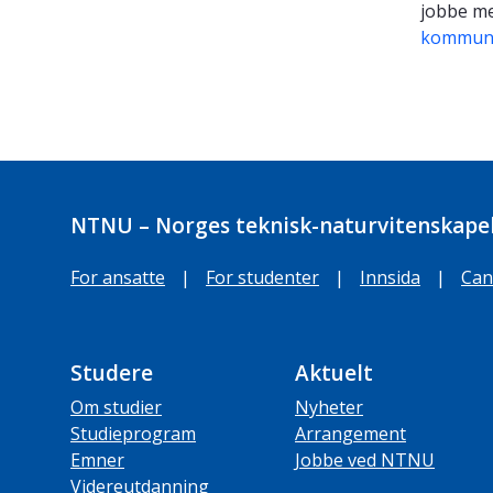
jobbe m
kommuni
NTNU – Norges teknisk-naturvitenskapel
For ansatte
|
For studenter
|
Innsida
|
Can
Studere
Aktuelt
Om studier
Nyheter
Studieprogram
Arrangement
Emner
Jobbe ved NTNU
Videreutdanning