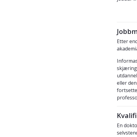
Jobbm
Etter en
akademia
Informas
skjæring
utdanne
eller den
fortsett
professor
Kvalif
En dokto
selvsten