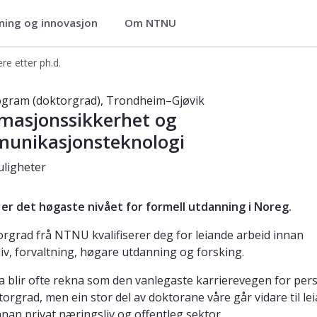
ning og innovasjon
Om NTNU
unikasjonsteknologi (PHISCT)
ere etter ph.d.
rhet og kommunikasjonsteknologi – P
ogram (doktorgrad), Trondheim–Gjøvik
masjonssikkerhet og
unikasjonsteknologi
ligheter
. er det høgaste nivået for formell utdanning i Noreg.
orgrad frå NTNU kvalifiserer deg for leiande arbeid innan
iv, forvaltning, høgare utdanning og forsking.
 blir ofte rekna som den vanlegaste karrierevegen for per
orgrad, men ein stor del av doktorane våre går vidare til le
nnan privat næringsliv og offentleg sektor.