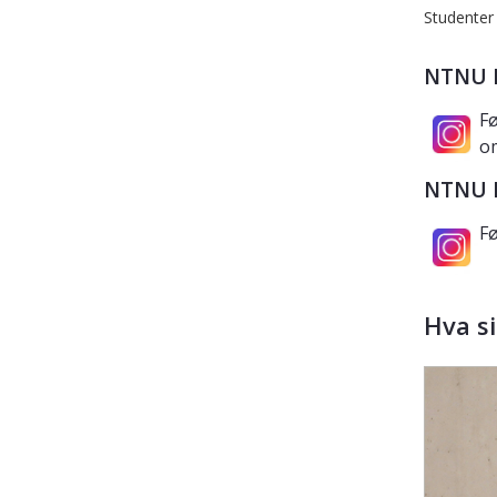
Studenter 
NTNU M
Fø
om
NTNU 
Fø
Hva s