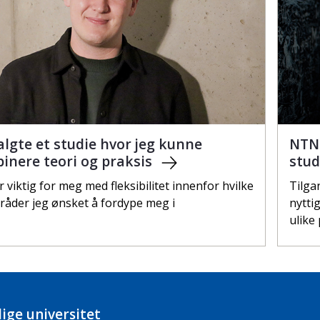
algte et studie hvor jeg kunne
NTNU
inere teori og praksis
stu
r viktig for meg med fleksibilitet innenfor hvilke
Tilga
åder jeg ønsket å fordype meg i
nytti
ulike
ige universitet