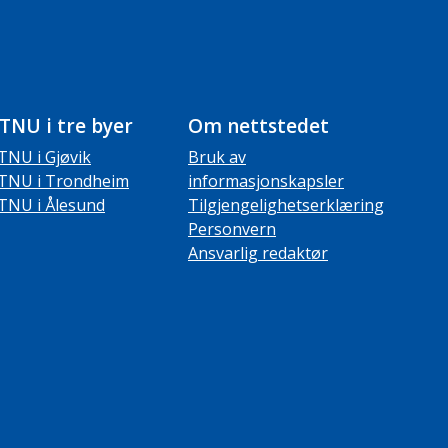
TNU i tre byer
Om nettstedet
TNU i Gjøvik
Bruk av
TNU i Trondheim
informasjonskapsler
TNU i Ålesund
Tilgjengelighetserklæring
Personvern
Ansvarlig redaktør