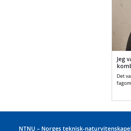
Jeg v
komb
Det va
fagomr
NTNU – Norges teknisk-naturvitenskapel