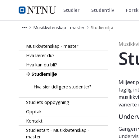
Studier
Studentliv
Forsk
Musikkvitenskap - master
NTNU Hjemmeside
Musikkvitenskap - master
Studiemiljø
Studiemiljø - Musikkvitenskap - mas
Musikkvi
Musikkvitenskap - master
St
Hva lærer du?
Hva kan du bli?
Studiemiljø
Miljøet 
Hva sier tidligere studenter?
faglig i
musikkvi
Studiets oppbygning
varierte 
Opptak
Underv
Kontakt
Gangen v
Studiestart - Musikkvitenskap -
undervis
master