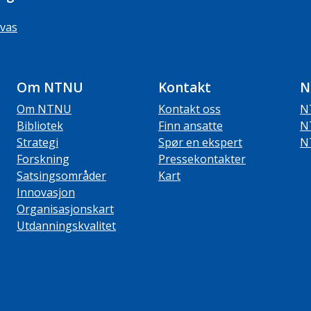
vas
Om NTNU
Kontakt
N
Om NTNU
Kontakt oss
N
Bibliotek
Finn ansatte
N
Strategi
Spør en ekspert
N
Forskning
Pressekontakter
Satsingsområder
Kart
Innovasjon
Organisasjonskart
Utdanningskvalitet
ube