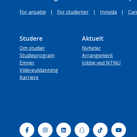
For ansatte
|
For studenter
|
Innsida
|
Can
Studere
Aktuelt
Om studier
Nyheter
Studieprogram
Arrangement
Emner
Jobbe ved NTNU
Videreutdanning
Karriere
Facebook
Instagram
Linkedin
Snapchat
Tiktok
Yout