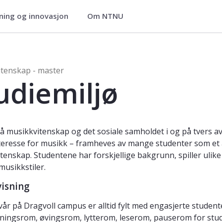
ning og innovasjon
Om NTNU
ter
tenskap - master
udiemiljø
på musikkvitenskap og det sosiale samholdet i og på tvers a
nteresse for musikk – framheves av mange studenter som et 
tenskap. Studentene har forskjellige bakgrunn, spiller ul
musikkstiler.
isning
år på Dragvoll campus er alltid fylt med engasjerte studen
ningsrom, øvingsrom, lytterom, leserom, pauserom for studen