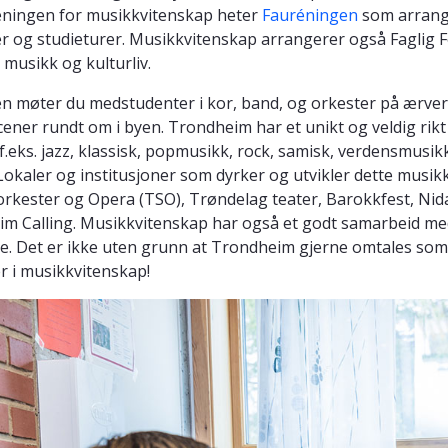
eningen for musikkvitenskap heter
Fauréningen
som arrang
r og studieturer. Musikkvitenskap arrangerer også Faglig F
 musikk og kulturliv.
den møter du medstudenter i kor, band, og orkester på ærv
ener rundt om i byen. Trondheim har et unikt og veldig rik
 f.eks. jazz, klassisk, popmusikk, rock, samisk, verdensmusik
Lokaler og institusjoner som dyrker og utvikler dette musik
rkester og Opera (TSO), Trøndelag teater, Barokkfest, Ni
m Calling. Musikkvitenskap har også et godt samarbeid m
e. Det er ikke uten grunn at Trondheim gjerne omtales som
r i musikkvitenskap!