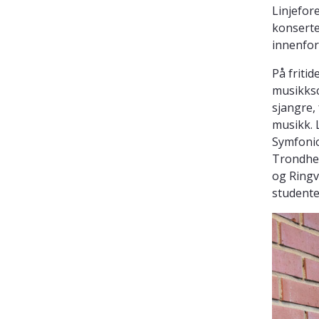
Linjefor
konserte
innenfor
På friti
musikksc
sjangre,
musikk. 
Symfonio
Trondhei
og Ringv
studente