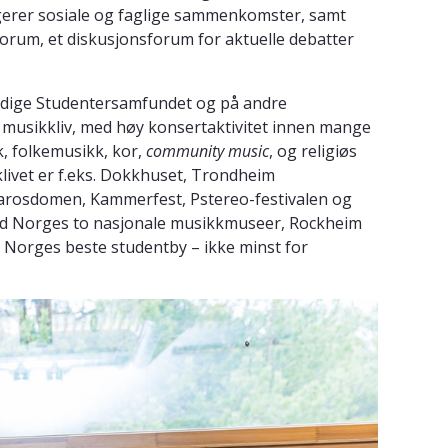
erer sosiale og faglige sammenkomster, samt
orum, et diskusjonsforum for aktuelle debatter
erdige Studentersamfundet og på andre
t musikkliv, med høy konsertaktivitet innen mange
k, folkemusikk, kor,
community music
, og religiøs
klivet er f.eks. Dokkhuset, Trondheim
darosdomen, Kammerfest, Pstereo-festivalen og
ed Norges to nasjonale musikkmuseer, Rockheim
 Norges beste studentby – ikke minst for