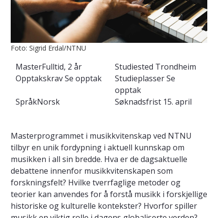
Foto: Sigrid Erdal/NTNU
Master
Fulltid, 2 år
Studiested
Trondheim
Opptakskrav
Se opptak
Studieplasser
Se
opptak
Språk
Norsk
Søknadsfrist
15. april
Masterprogrammet i musikkvitenskap ved NTNU
tilbyr en unik fordypning i aktuell kunnskap om
musikken i all sin bredde. Hva er de dagsaktuelle
debattene innenfor musikkvitenskapen som
forskningsfelt? Hvilke tverrfaglige metoder og
teorier kan anvendes for å forstå musikk i forskjellige
historiske og kulturelle kontekster? Hvorfor spiller
musikk en viktig rolle i dagens globaliserte verden?