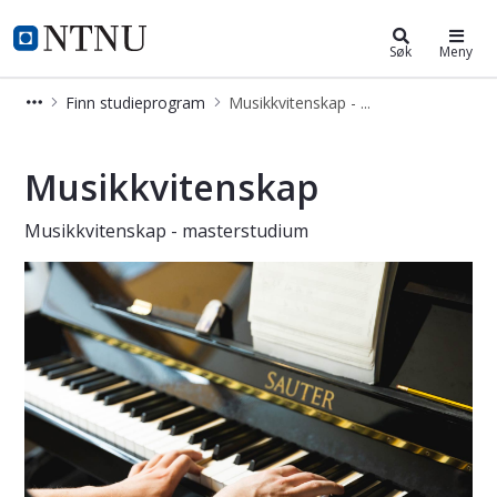
Musikkvitenskap - master
NTNU Hjemmeside
Søk
Meny
Finn studieprogram
Musikkvitenskap - master
Musikkvitenskap - master
Musikkvitenskap
Musikkvitenskap - masterstudium