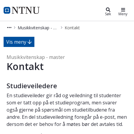
Musikkvitenskap - master
NTNU Hjemmeside
Søk
Meny
Musikkvitenskap - master
Kontakt
Kontakt - Musikkvitenskap - master
Vis meny
Musikkvitenskap - master
Kontakt
Studieveiledere
En studieveileder gir råd og veiledning til studenter
som er tatt opp på et studieprogram, men svarer
også gjerne på spørsmål om studietilbudene fra
andre. En del studieveiledning foregår på e-post, men
dersom det er behov for å møtes bør det avtales tid.