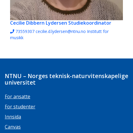
Cecilie Dibbern Lydersen
Studiekoordinator
73559307
cecilie.d.lydersen@ntnu.no
Institutt for
musikk
NTNU – Norges teknisk-naturvitenskapelige
universitet
For ansatte
For studenter
Innsida
Canvas