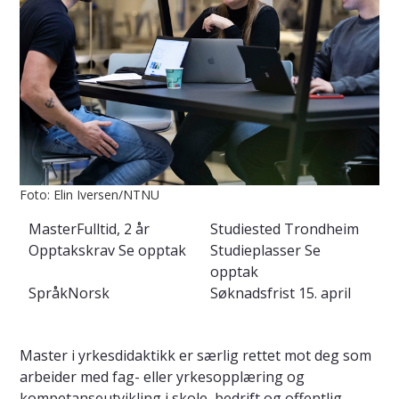
Foto: Elin Iversen/NTNU
Master
Fulltid, 2 år
Studiested
Trondheim
Opptakskrav
Se opptak
Studieplasser
Se
opptak
Språk
Norsk
Søknadsfrist
15. april
Master i yrkesdidaktikk er særlig rettet mot deg som
arbeider med fag- eller yrkesopplæring og
kompetanseutvikling i skole, bedrift og offentlig