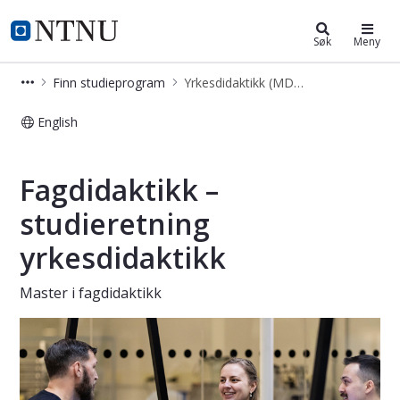
Yrkesdidaktikk (MDID-YRKE)
NTNU Hjemmeside
Søk
Meny
Finn studieprogram
Yrkesdidaktikk (MDID-YRKE)
English
Master i fagdidaktikk
Fagdidaktikk –
studieretning
yrkesdidaktikk
Master i fagdidaktikk