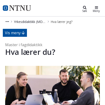
Yrkesdidaktikk (MDID-YRKE)
NTNU Hjemmeside
Søk
Meny
Yrkesdidaktikk (MDID-YRKE)
Hva lærer jeg?
Hva lærer jeg - Master i fagdidaktik
Vis meny
Master i fagdidaktikk
Hva lærer du?