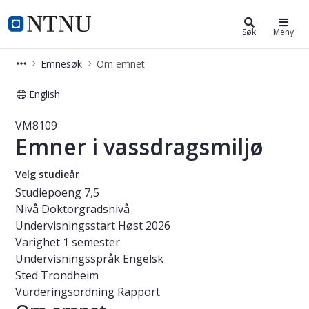
Studier
NTNU Hjemmeside
Søk
Meny
Emnesøk
Om emnet
English
Emne - Emner i vassdragsmiljø - VM
VM8109
Emner i vassdragsmiljø
Velg studieår
Studiepoeng
7,5
Nivå
Doktorgradsnivå
Undervisningsstart
Høst 2026
Varighet
1 semester
Undervisningsspråk
Engelsk
Sted
Trondheim
Vurderingsordning
Rapport