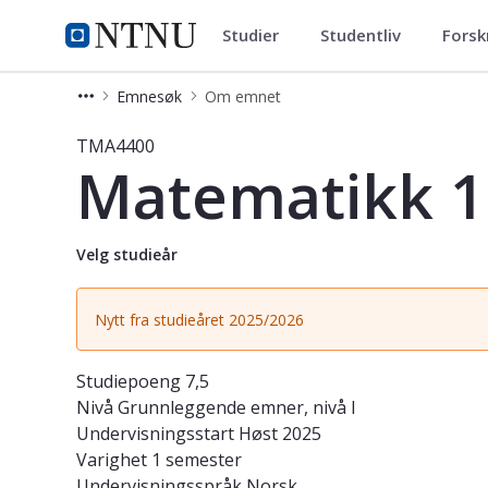
Studier
Studentliv
Forsk
Studier
NTNU Hjemmeside
Emnesøk
Om emnet
Emne - Matematikk 1: Kalkulus og l
TMA4400
Matematikk 1:
Velg studieår
Nytt fra studieåret 2025/2026
Studiepoeng
7,5
Nivå
Grunnleggende emner, nivå I
Undervisningsstart
Høst 2025
Varighet
1 semester
Undervisningsspråk
Norsk