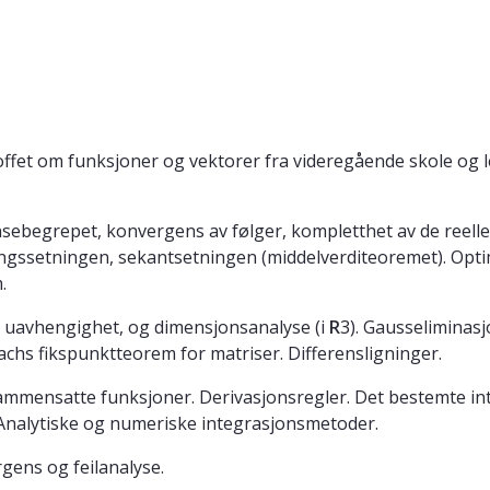
offet om funksjoner og vektorer fra videregående skole og 
ensebegrepet, konvergens av følger, kompletthet av de reelle
æringssetningen, sekantsetningen (middelverditeoremet). Op
.
 uavhengighet, og dimensjonsanalyse (i
R
3). Gausseliminasj
chs fikspunktteorem for matriser. Differensligninger.
Sammensatte funksjoner. Derivasjonsregler. Det bestemte inte
nalytiske og numeriske integrasjonsmetoder.
gens og feilanalyse.