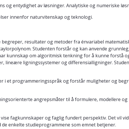
tens og entydighet av løsninger. Analytiske og numeriske lø
ser innenfor naturvitenskap og teknologi.
egreper, resultater og metoder fra énvariabel matematisk a
og taylorpolynom. Studenten forstår og kan anvende grunn
 har kunnskap om algoritmisk tenkning for å kunne forstå
er, lineære ligningssystemer og differensialligninger. Stud
r i et programmeringsspråk og forstår muligheter og begre
ngsorienterte angrepsmåter til å formulere, modellere og 
vise fagkunnskaper og faglig fundert perspektiv. Det vil vi
med de enkelte studieprogrammene som emnet betjener.