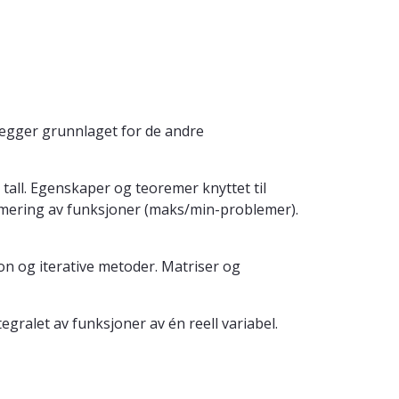
legger grunnlaget for de andre
 tall. Egenskaper og teoremer knyttet til
timering av funksjoner (maks/min-problemer).
on og iterative metoder. Matriser og
gralet av funksjoner av én reell variabel.