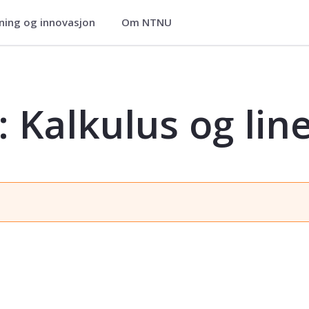
ning og innovasjon
Om NTNU
ineær algebra - TMA4400
 Kalkulus og lin