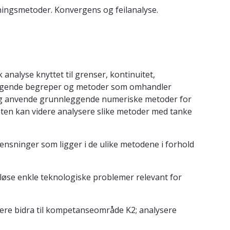
sningsmetoder. Konvergens og feilanalyse.
nalyse knyttet til grenser, kontinuitet,
leggende begreper og metoder som omhandler
 og anvende grunnleggende numeriske metoder for
enten kan videre analysere slike metoder med tanke
nsninger som ligger i de ulike metodene i forhold
løse enkle teknologiske problemer relevant for
dere bidra til kompetanseområde K2; analysere