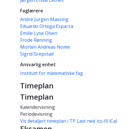
Jørgen Endal Letnes
Faglærere
André Jürgen Massing
Eduardo Ortega Esparza
Emilie Lyse Olsen
Frode Rønning
Morten Andreas Nome
Sigrid Grepstad
Ansvarlig enhet
Institutt for matematiske fag
Timeplan
Timeplan
Kalendervisning
Periodevisning
Vis detaljert timeplan i TP
Last ned .ics-fil iCal
Eksamen