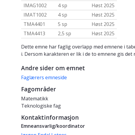
IMAG1002
4 sp
Høst 2025
IMAT1002
4 sp
Høst 2025
TMA4401
5 sp
Høst 2025
TMA4413
2,5 sp
Høst 2025
Dette emne har faglig overlapp med emnene i tabe
i. Dersom karakteren er lik i de to emnene gis det 
Andre sider om emnet
Faglærers emneside
Fagområder
Matematikk
Teknologiske fag
Kontaktinformasjon
Emneansvarlig/koordinator