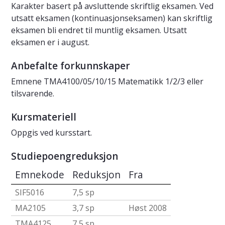
Karakter basert på avsluttende skriftlig eksamen. Ved
utsatt eksamen (kontinuasjonseksamen) kan skriftlig
eksamen bli endret til muntlig eksamen. Utsatt
eksamen er i august.
Anbefalte forkunnskaper
Emnene TMA4100/05/10/15 Matematikk 1/2/3 eller
tilsvarende.
Kursmateriell
Oppgis ved kursstart.
Studiepoengreduksjon
Emnekode
Reduksjon
Fra
SIF5016
7,5 sp
MA2105
3,7 sp
Høst 2008
TMA4125
7,5 sp