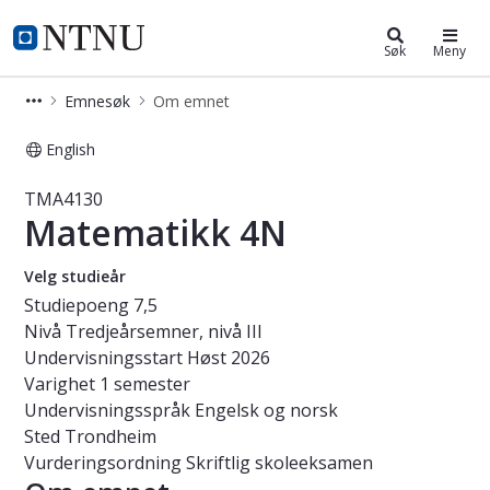
Studier
NTNU Hjemmeside
Søk
Meny
Emnesøk
Om emnet
English
Emne - Matematikk 4N - TMA4130
TMA4130
Matematikk 4N
Velg studieår
Studiepoeng
7,5
Nivå
Tredjeårsemner, nivå III
Undervisningsstart
Høst 2026
Varighet
1 semester
Undervisningsspråk
Engelsk og norsk
Sted
Trondheim
Vurderingsordning
Skriftlig skoleeksamen