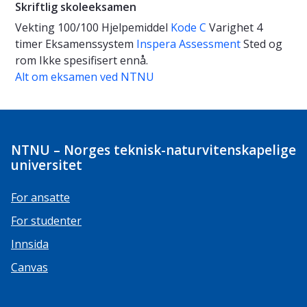
Skriftlig skoleeksamen
Vekting
100/100
Hjelpemiddel
Kode C
Varighet
4
timer
Eksamenssystem
Inspera Assessment
Sted og
rom
Ikke spesifisert ennå.
Alt om eksamen ved NTNU
NTNU – Norges teknisk-naturvitenskapelige
universitet
For ansatte
For studenter
Innsida
Canvas