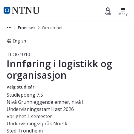
Studier
NTNU Hjemmeside
Søk
Meny
Emnesøk
Om emnet
English
Emne - Innføring i logistikk og org
TLOG1010
Innføring i logistikk og
organisasjon
Velg studieår
Studiepoeng
7,5
Nivå
Grunnleggende emner, nivå I
Undervisningsstart
Høst 2026
Varighet
1 semester
Undervisningsspråk
Norsk
Sted
Trondheim