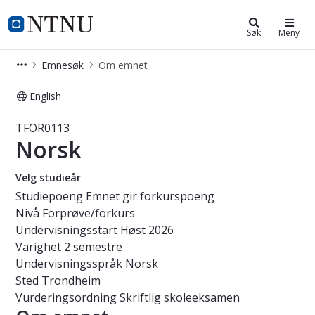
Studier
NTNU Hjemmeside
Søk
Meny
Emnesøk
Om emnet
English
Emne - Norsk - TFOR0113
TFOR0113
Norsk
Velg studieår
Studiepoeng
Emnet gir forkurspoeng
Nivå
Forprøve/forkurs
Undervisningsstart
Høst 2026
Varighet
2 semestre
Undervisningsspråk
Norsk
Sted
Trondheim
Vurderingsordning
Skriftlig skoleeksamen