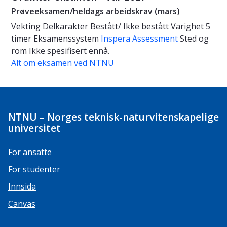
Prøveeksamen/heldags arbeidskrav (mars)
Vekting
Delkarakter
Bestått/ Ikke bestått
Varighet
5
timer
Eksamenssystem
Inspera Assessment
Sted og
rom
Ikke spesifisert ennå.
Alt om eksamen ved NTNU
NTNU – Norges teknisk-naturvitenskapelige
universitet
For ansatte
For studenter
Innsida
Canvas