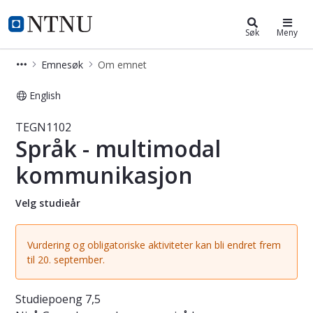
Studier
NTNU Hjemmeside
Søk
Meny
Emnesøk
Om emnet
English
Emne - Språk - multimodal kommun
TEGN1102
Språk - multimodal
kommunikasjon
Velg studieår
Vurdering og obligatoriske aktiviteter kan bli endret frem
til 20. september.
Studiepoeng
7,5