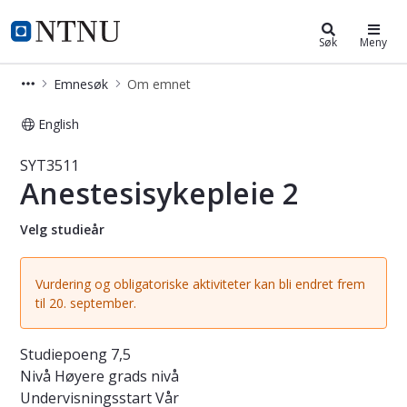
Studier
NTNU Hjemmeside
Søk
Meny
Emnesøk
Om emnet
English
Emne - Anestesisykepleie 2 - SYT351
SYT3511
Anestesisykepleie 2
Velg studieår
Vurdering og obligatoriske aktiviteter kan bli endret frem
til 20. september.
Studiepoeng
7,5
Nivå
Høyere grads nivå
Undervisningsstart
Vår