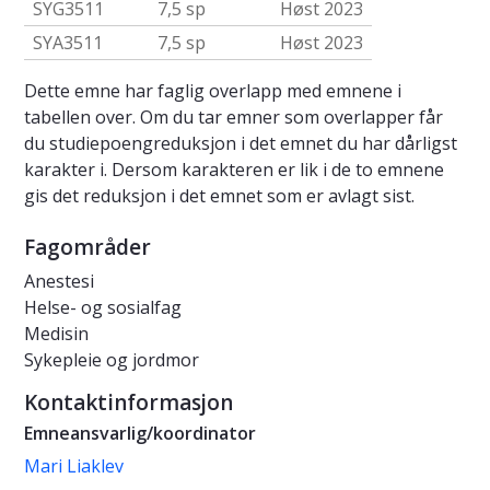
SYG3511
7,5 sp
Høst 2023
SYA3511
7,5 sp
Høst 2023
Dette emne har faglig overlapp med emnene i
tabellen over. Om du tar emner som overlapper får
du studiepoengreduksjon i det emnet du har dårligst
karakter i. Dersom karakteren er lik i de to emnene
gis det reduksjon i det emnet som er avlagt sist.
Fagområder
Anestesi
Helse- og sosialfag
Medisin
Sykepleie og jordmor
Kontaktinformasjon
Emneansvarlig/koordinator
Mari Liaklev