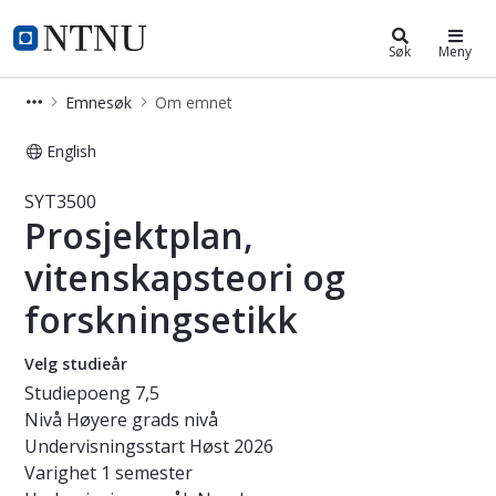
Studier
NTNU Hjemmeside
Søk
Meny
Emnesøk
Om emnet
English
Emne - Prosjektplan, vitenskapsteor
SYT3500
Prosjektplan,
vitenskapsteori og
forskningsetikk
Velg studieår
Studiepoeng
7,5
Nivå
Høyere grads nivå
Undervisningsstart
Høst 2026
Varighet
1 semester