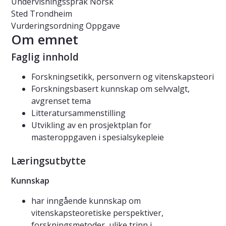
Undervisningsspråk
Norsk
Sted
Trondheim
Vurderingsordning
Oppgave
Om emnet
Faglig innhold
Forskningsetikk, personvern og vitenskapsteori
Forskningsbasert kunnskap om selvvalgt,
avgrenset tema
Litteratursammenstilling
Utvikling av en prosjektplan for
masteroppgaven i spesialsykepleie
Læringsutbytte
Kunnskap
har inngående kunnskap om
vitenskapsteoretiske perspektiver,
forskningsmetoder, ulike trinn i