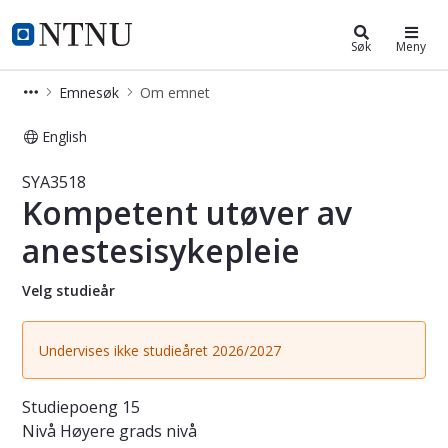
Studier
NTNU Hjemmeside
Søk
Meny
Emnesøk
Om emnet
English
Emne - Kompetent utøver av anestes
SYA3518
Kompetent utøver av
anestesisykepleie
Velg studieår
Undervises ikke studieåret 2026/2027
Studiepoeng
15
Nivå
Høyere grads nivå