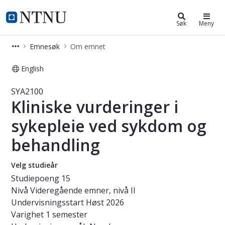
Studier
NTNU Hjemmeside
Søk
Meny
Emnesøk
Om emnet
English
Emne - Kliniske vurderinger i sykep
SYA2100
Kliniske vurderinger i
sykepleie ved sykdom og
behandling
Velg studieår
Studiepoeng
15
Nivå
Videregående emner, nivå II
Undervisningsstart
Høst 2026
Varighet
1 semester