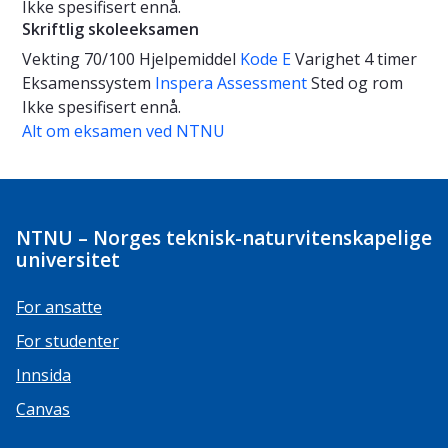
Ikke spesifisert ennå.
Skriftlig skoleeksamen
Vekting
70/100
Hjelpemiddel
Kode E
Varighet
4 timer
Eksamenssystem
Inspera Assessment
Sted og rom
Ikke spesifisert ennå.
Alt om eksamen ved NTNU
NTNU – Norges teknisk-naturvitenskapelige
universitet
For ansatte
For studenter
Innsida
Canvas