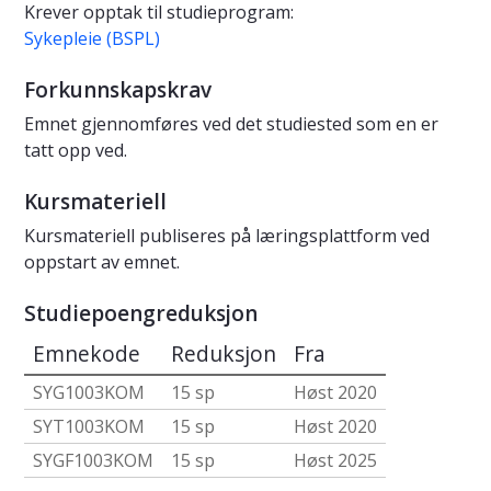
Krever opptak til studieprogram:
Sykepleie (BSPL)
Forkunnskapskrav
Emnet gjennomføres ved det studiested som en er
tatt opp ved.
Kursmateriell
Kursmateriell publiseres på læringsplattform ved
oppstart av emnet.
Studiepoengreduksjon
Emnekode
Reduksjon
Fra
SYG1003KOM
15 sp
Høst 2020
SYT1003KOM
15 sp
Høst 2020
SYGF1003KOM
15 sp
Høst 2025