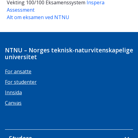
Vekting
100/100
Eksamenssystem
Inspera
Assessment
Alt om eksamen ved NTNU
NTNU – Norges teknisk-naturvitenskapelige
universitet
For ansatte
For studenter
Innsida
Canvas