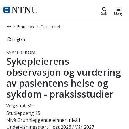
Studier
NTNU Hjemmeside
Søk
Meny
Emnesøk
Om emnet
English
Emne - Sykepleierens observasjon o
SYA1003KOM
Sykepleierens
observasjon og vurdering
av pasientens helse og
sykdom - praksisstudier
Velg studieår
Studiepoeng
15
Nivå
Grunnleggende emner, nivå I
Undervisningsstart
Høst 2026 / Vår 2027