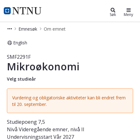
Studier
NTNU Hjemmeside
Søk
Meny
Emnesøk
Om emnet
English
Emne - Mikroøkonomi - SMF2291F
SMF2291F
Mikroøkonomi
Velg studieår
Vurdering og obligatoriske aktiviteter kan bli endret frem
til 20. september.
Studiepoeng
7,5
Nivå
Videregående emner, nivå II
Undervisningsstart
Vår 2027