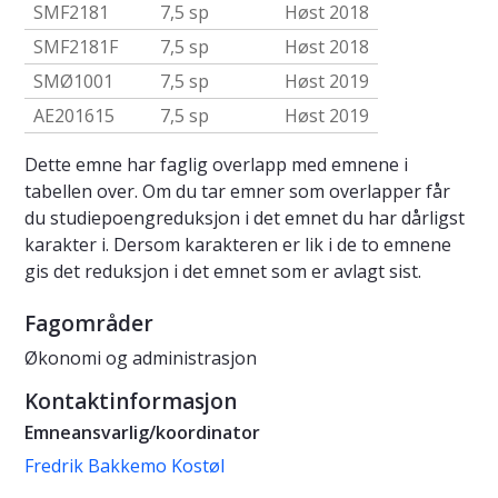
SMF2181
7,5 sp
Høst 2018
SMF2181F
7,5 sp
Høst 2018
SMØ1001
7,5 sp
Høst 2019
AE201615
7,5 sp
Høst 2019
Dette emne har faglig overlapp med emnene i
tabellen over. Om du tar emner som overlapper får
du studiepoengreduksjon i det emnet du har dårligst
karakter i. Dersom karakteren er lik i de to emnene
gis det reduksjon i det emnet som er avlagt sist.
Fagområder
Økonomi og administrasjon
Kontaktinformasjon
Emneansvarlig/koordinator
Fredrik Bakkemo Kostøl