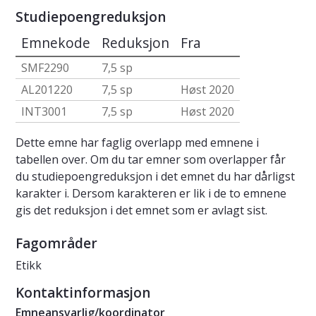
Studiepoengreduksjon
Emnekode
Reduksjon
Fra
SMF2290
7,5 sp
AL201220
7,5 sp
Høst 2020
INT3001
7,5 sp
Høst 2020
Dette emne har faglig overlapp med emnene i
tabellen over. Om du tar emner som overlapper får
du studiepoengreduksjon i det emnet du har dårligst
karakter i. Dersom karakteren er lik i de to emnene
gis det reduksjon i det emnet som er avlagt sist.
Fagområder
Etikk
Kontaktinformasjon
Emneansvarlig/koordinator