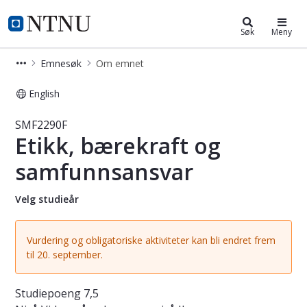
Studier
NTNU Hjemmeside
Søk
Meny
Emnesøk
Om emnet
English
Emne - Etikk, bærekraft og samfun
SMF2290F
Etikk, bærekraft og
samfunnsansvar
Velg studieår
Vurdering og obligatoriske aktiviteter kan bli endret frem
til 20. september.
Studiepoeng
7,5