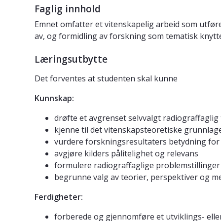
Faglig innhold
Emnet omfatter et vitenskapelig arbeid som utføre
av, og formidling av forskning som tematisk knytte
Læringsutbytte
Det forventes at studenten skal kunne
Kunnskap:
drøfte et avgrenset selvvalgt radiograffaglig
kjenne til det vitenskapsteoretiske grunnlage
vurdere forskningsresultaters betydning fo
avgjøre kilders pålitelighet og relevans
formulere radiograffaglige problemstilling
begrunne valg av teorier, perspektiver og me
Ferdigheter:
forberede og gjennomføre et utviklings- elle