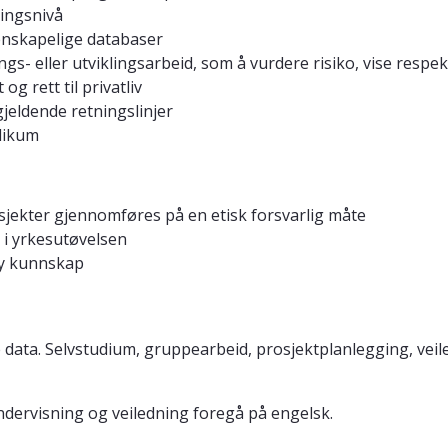
ringsnivå
tenskapelige databaser
ngs- eller utviklingsarbeid, som å vurdere risiko, vise respe
og rett til privatliv
gjeldende retningslinjer
likum
osjekter gjennomføres på en etisk forsvarlig måte
 i yrkesutøvelsen
 ny kunnskap
 data. Selvstudium, gruppearbeid, prosjektplanlegging, vei
undervisning og veiledning foregå på engelsk.