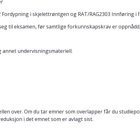
er
2302 Fordypning i skjelettrøntgen og RAT/RAG2303 Innføring 
 seg til eksamen, før samtlige forkunnskapskrav er oppnådd
g annet undervisningsmateriell.
llen over. Om du tar emner som overlapper får du studiepo
reduksjon i det emnet som er avlagt sist.