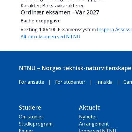
Karakter: Bokstavkarakterer
Ordinær eksamen - Vår 2027
Bacheloroppgave
Vekting
100/100
Eksamenssystem
Inspera Assess
Alt om eksamen ved NTNU
NTNU – Norges teknisk-naturvitenskapel
For ansatte
|
For studenter
|
Innsida
|
Can
Studere
Aktuelt
Om studier
Nyheter
Studieprogram
Arrangement
Emner
Jobbe ved NTNU