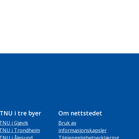
TNU i tre byer
Om nettstedet
TNU i Gjøvik
Bruk av
TNU i Trondheim
informasjonskapsler
TNU i Ålesund
Tilgjengelighetserklæring