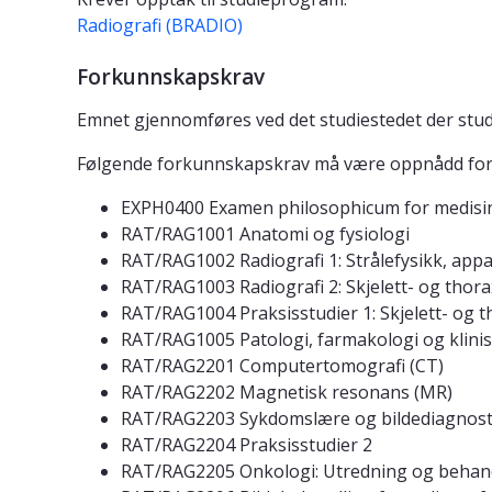
Radiografi (BRADIO)
Forkunnskapskrav
Emnet gjennomføres ved det studiestedet der stud
Følgende forkunnskapskrav må være oppnådd for at
EXPH0400 Examen philosophicum for medisin
RAT/RAG1001 Anatomi og fysiologi
RAT/RAG1002 Radiografi 1: Strålefysikk, app
RAT/RAG1003 Radiografi 2: Skjelett- og thora
RAT/RAG1004 Praksisstudier 1: Skjelett- og 
RAT/RAG1005 Patologi, farmakologi og klinis
RAT/RAG2201 Computertomografi (CT)
RAT/RAG2202 Magnetisk resonans (MR)
RAT/RAG2203 Sykdomslære og bildediagnosti
RAT/RAG2204 Praksisstudier 2
RAT/RAG2205 Onkologi: Utredning og behan