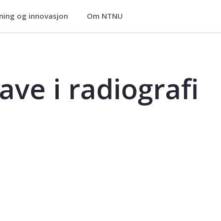
ning og innovasjon
Om NTNU
i - RAT2900
ve i radiografi