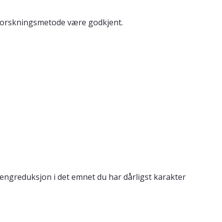
i forskningsmetode være godkjent.
.
engreduksjon i det emnet du har dårligst karakter