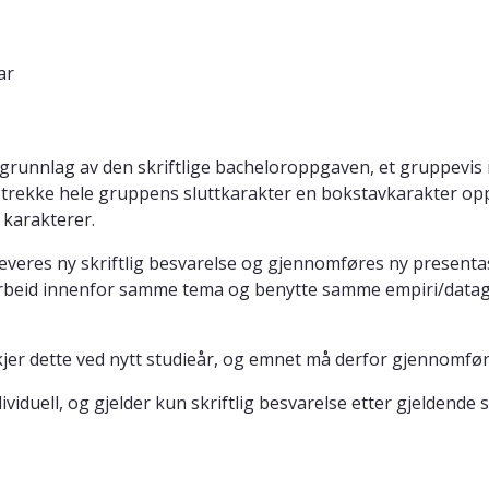
ar
runnlag av den skriftlige bacheloroppgaven, et gruppevis 
trekke hele gruppens sluttkarakter en bokstavkarakter opp 
 karakterer.
 leveres ny skriftlig besvarelse og gjennomføres ny prese
et arbeid innenfor samme tema og benytte samme empiri/data
er dette ved nytt studieår, og emnet må derfor gjennomføres
viduell, og gjelder kun skriftlig besvarelse etter gjeldende s