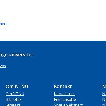
ment
ige universitet
vas
Om NTNU
Kontakt
N
Om NTNU
Kontakt oss
N
Bibliotek
Finn ansatte
N
Strategi
Spør en ekspert
N