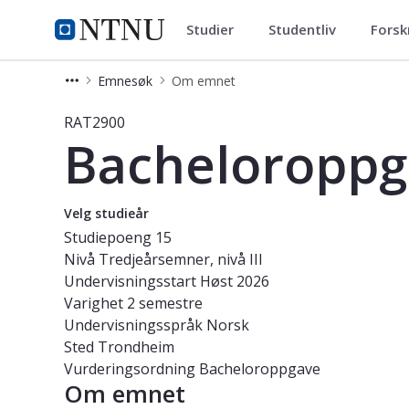
Studier
Studentliv
Forsk
Studier
NTNU Hjemmeside
Emnesøk
Om emnet
Emne - Bacheloroppgave i radiograf
RAT2900
Bacheloroppga
Velg studieår
Studiepoeng
15
Nivå
Tredjeårsemner, nivå III
Undervisningsstart
Høst 2026
Varighet
2 semestre
Undervisningsspråk
Norsk
Sted
Trondheim
Vurderingsordning
Bacheloroppgave
Om emnet