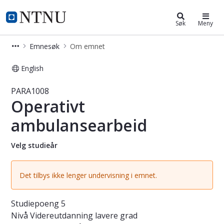
Studier
NTNU Hjemmeside
Søk
Meny
Emnesøk
Om emnet
English
Emne - Operativt ambulansearbeid 
PARA1008
Operativt
ambulansearbeid
Velg studieår
Det tilbys ikke lenger undervisning i emnet.
Studiepoeng
5
Nivå
Videreutdanning lavere grad