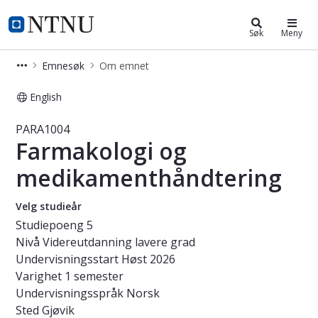
Studier
NTNU Hjemmeside
Søk
Meny
Emnesøk
Om emnet
English
Emne - Farmakologi og medikament
PARA1004
Farmakologi og
medikamenthåndtering
Velg studieår
Studiepoeng
5
Nivå
Videreutdanning lavere grad
Undervisningsstart
Høst 2026
Varighet
1 semester
Undervisningsspråk
Norsk
Sted
Gjøvik