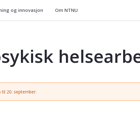
ning og innovasjon
Om NTNU
beid 1 - PAG2203
psykisk helsearbe
 til 20. september.