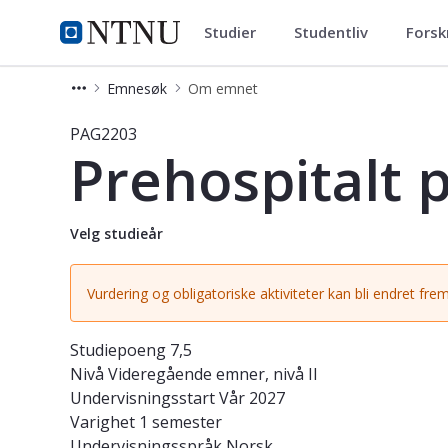
Studier
Studentliv
Forsk
Studier
NTNU Hjemmeside
Emnesøk
Om emnet
Emne - Prehospitalt psykisk helsear
PAG2203
Prehospitalt 
Velg studieår
Vurdering og obligatoriske aktiviteter kan bli endret frem
Studiepoeng
7,5
Nivå
Videregående emner, nivå II
Undervisningsstart
Vår 2027
Varighet
1 semester
Undervisningsspråk
Norsk