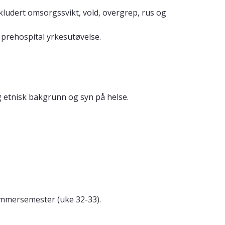
udert omsorgssvikt, vold, overgrep, rus og
 prehospital yrkesutøvelse.
og etnisk bakgrunn og syn på helse.
sommersemester (uke 32-33).