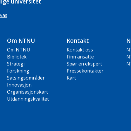
ige universitet
vas
Om NTNU
Kontakt
N
Om NTNU
Kontakt oss
N
Bibliotek
Finn ansatte
N
Strategi
Spør en ekspert
N
Forskning
Pressekontakter
Satsingsområder
Kart
Innovasjon
Organisasjonskart
Utdanningskvalitet
ube