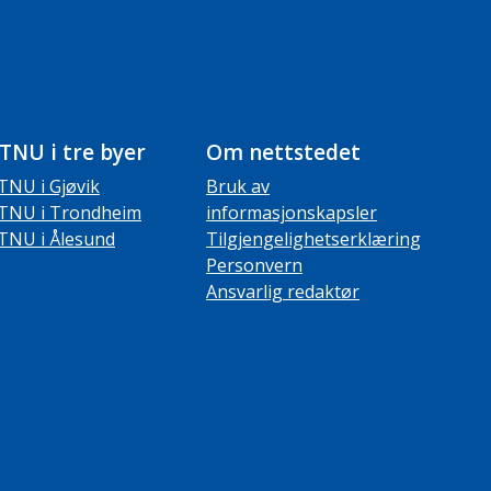
TNU i tre byer
Om nettstedet
TNU i Gjøvik
Bruk av
TNU i Trondheim
informasjonskapsler
TNU i Ålesund
Tilgjengelighetserklæring
Personvern
Ansvarlig redaktør