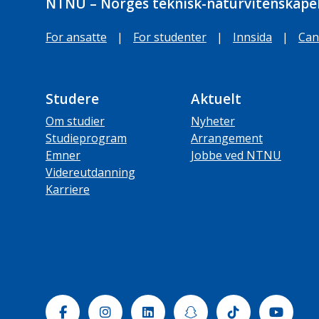
NTNU – Norges teknisk-naturvitenskapel
For ansatte
|
For studenter
|
Innsida
|
Can
Studere
Aktuelt
Om studier
Nyheter
Studieprogram
Arrangement
Emner
Jobbe ved NTNU
Videreutdanning
Karriere
Facebook
Instagram
Linkedin
Snapchat
Tiktok
Yout