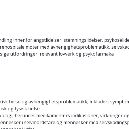
ling innenfor angstlidelser, stemningslidelser, psykoselidel
i prehospitale møter med avhengighetsproblematikk, selvska
sige utfordringer, relevant lovverk og psykofarmaka.
kisk helse og avhengighetsproblematikk, inkludert symptom
k og fysisk helse.
ologi, herunder medikamenters indikasjoner, virkninger og b
ennesker i selvmordsfare og mennesker med selvskadingsp