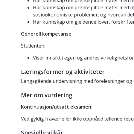
Har kunnskap om prehospitale møter med me
Har kunnskap om prehospitale møter med men
sosioøkonomiske problemer, og hvordan det
Har kunnskap om gjeldende lover, forskrifter
Generell kompetanse
Studenten:
Viser innsikt i egen og andres virkelighetsfo
Læringsformer og aktiviteter
Langsgående undervisning med forelesninger og u
Mer om vurdering
Kontinuasjon/utsatt eksamen:
Ved gyldig fravær eller ikke oppnådd tellende re
Spesielle vilkår