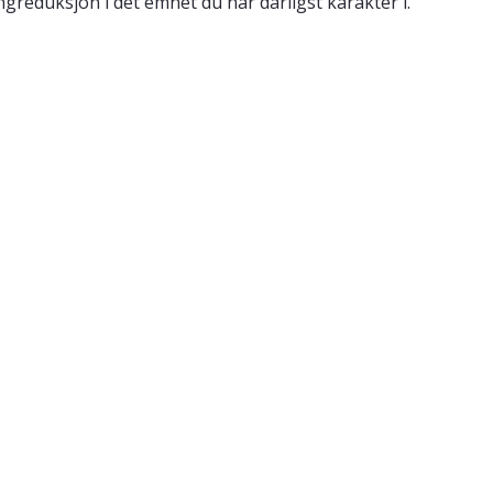
reduksjon i det emnet du har dårligst karakter i.