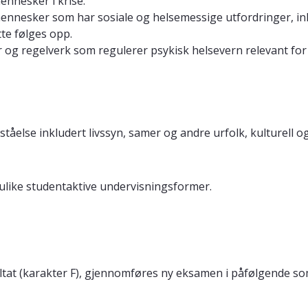
nnesker i krise.
nesker som har sosiale og helsemessige utfordringer, inkl
te følges opp.
 og regelverk som regulerer psykisk helsevern relevant for
rståelse inkludert livssyn, samer og andre urfolk, kulturell 
like studentaktive undervisningsformer.
sultat (karakter F), gjennomføres ny eksamen i påfølgende 