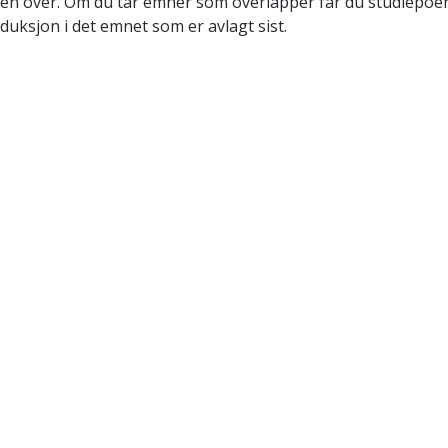
en over. Om du tar emner som overlapper får du studiepoeng
duksjon i det emnet som er avlagt sist.