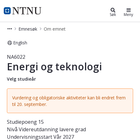
Studier
NTNU Hjemmeside
Søk
Meny
Emnesøk
Om emnet
English
Emne - Energi og teknologi - NA602
NA6022
Energi og teknologi
Velg studieår
Vurdering og obligatoriske aktiviteter kan bli endret frem
til 20. september.
Studiepoeng
15
Nivå
Videreutdanning lavere grad
Undervisningsstart
Vår 2027